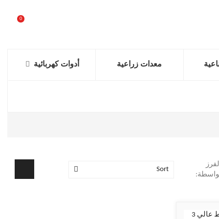
0
عية
معدات زراعية
أدوات كهربائية
لفرز
Sort
واسطة: