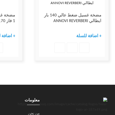
مضخة غسيل ضغط عالي 140 بار
مضخة غس
ايطالي ANNOVI REVERBERI
1 فاز 170 بار
+ اضافة للسلة
+ اضافة 
معلومات
من نحن