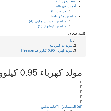
معدات زراعية
أدوات كهربائية
دريلات (3)
برابيش وخراطيم
برابيش بلاستيك مقوى (4)
برابيش كوشوك (1)
قائمة طعام
مولدات كهربائية
مولد كهرباء 0.95 كيلوواط Fireman
مولد كهرباء 0.95 كيلوواط Fireman
(0 التقييمات)
|
كتابة تعليق