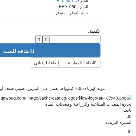
الشركة :
Fireman
النوع :
FPG-950
حالة التوفر :
متوفر
الكمية:
اضافة للسلة
اضافة للمقارنة
إضافة لرغباتي
مولد كهرباء 0.95 كيلوواط يعمل على البنزين، صيني صنف أول
تجارة المعدات الصناعية والزراعية ومضخات المياه
تابعنا
النشرة البريدية