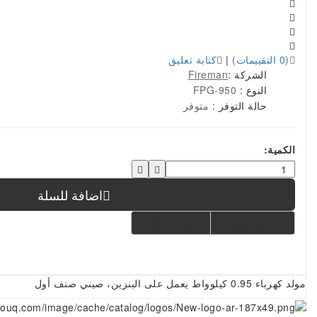
(0 التقييمات)
|
كتابة تعليق
الشركة :
Fireman
النوع :
FPG-950
حالة التوفر :
متوفر
الكمية:
اضافة للسلة
اضافة للمقارنة
إضافة لرغباتي
مولد كهرباء 0.95 كيلوواط يعمل على البنزين، صيني صنف أول