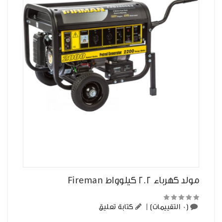
مولد كهرباء 2.2 كيلوواط Fireman
(0 التقييمات)
|
كتابة تعليق