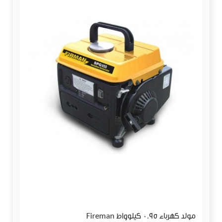
مولد كهرباء 0.95 كيلوواط Fireman