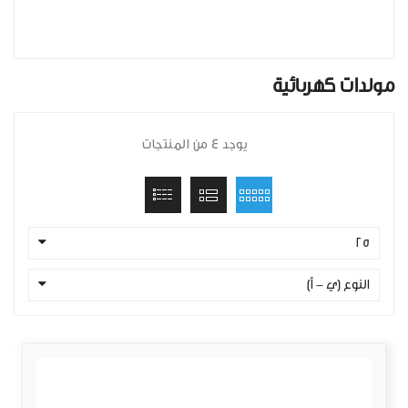
مولدات كهربائية
يوجد 4 من المنتجات
25
النوع (ي - أ)