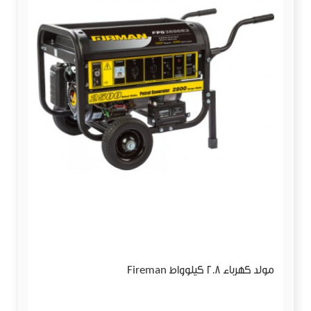
مولد كهرباء 2.8 كيلوواط Fireman