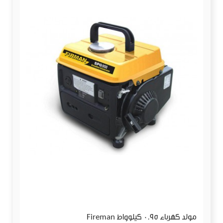
مولد كهرباء 0.95 كيلوواط Fireman