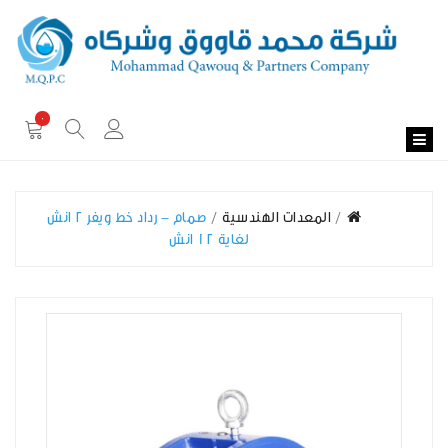
0
المعدات الهندسية
صمام - رداد خط ويفر 2 انش
لغاية 12 انش