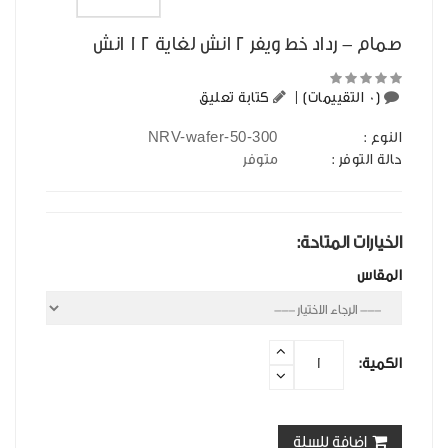
صمام - رداد خط ويفر 2 انش لغاية 12 انش
(0 التقييمات)
|
كتابة تعليق
NRV-wafer-50-300
النوع :
حالة التوفر :
متوفر
الخيارات المتاحة:
المقاس
الكمية:
اضافة للسلة