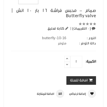
صمام - محبس فراشة 16 بار 10 انش |
Butterfly valve
(0 التقييمات)
|
كتابة تعليق
butterfly-10-16
النوع :
حالة التوفر :
متوفر
الكمية:
اضافة للسلة
إضافة لرغباتي
اضافة للمقارنة