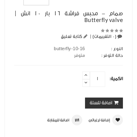
صمام - محبس فراشة 16 بار 10 انش |
Butterfly valve
(0 التقييمات)
|
كتابة تعليق
butterfly-10-16
النوع :
حالة التوفر :
متوفر
الكمية:
اضافة للسلة
إضافة لرغباتي
اضافة للمقارنة