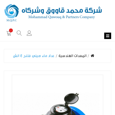
0
المعدات الهندسية
عداد ماء صيني فلنج 4 انش