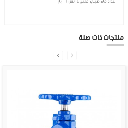
عداد ماء صيني فلنج 4 انش 16 بار
منتجات ذات صلة