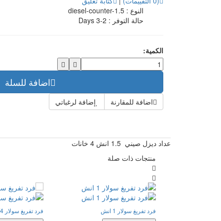
(0 التقييمات)
|
كتابة تعليق
النوع :
diesel-counter-1.5
حالة التوفر :
2-3 Days
الكمية:
اضافة للسلة
اضافة للمقارنة
إضافة لرغباتي
عداد ديزل صيني 1.5 انش 4 خانات
منتجات ذات صلة
فرد تفريغ سولار 1 انش
فرد تفريغ سولار 3/4 انش