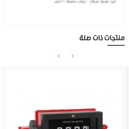
فرد تفريغ سولار - زيوت خفيفة 1 انش
منتجات ذات صلة