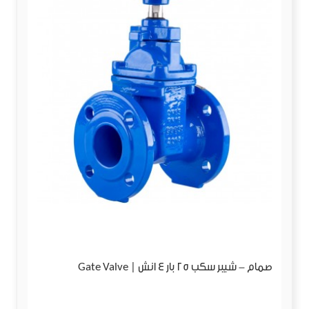
صمام - شيبر سكب 25 بار 4 انش | Gate Valve