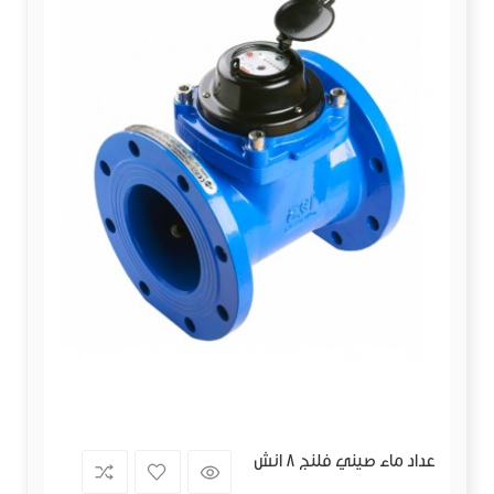
عداد ماء صيني فلنج 8 انش