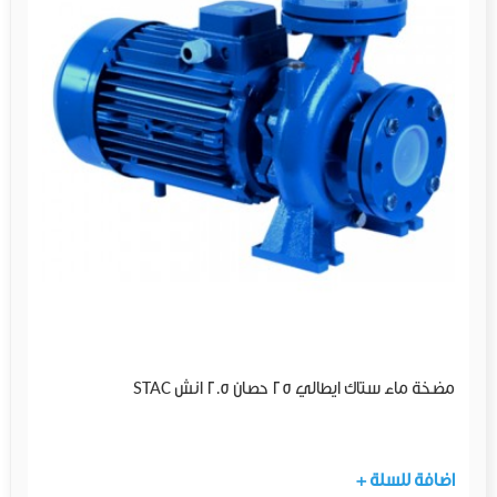
مضخة ماء ستاك ايطالي 25 حصان 2.5 انش STAC
+ اضافة للسلة