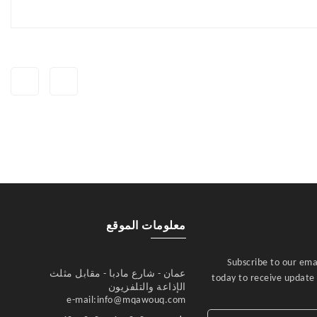
معلومات الموقع
Subscribe to our ema
عمان - شارع مادبا - مقابل مثلث
today to receive update 
الإذاعة والتلفزيون
e-mail:info@mqawouq.com