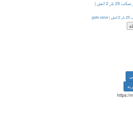
gate
ة
ي
رنة