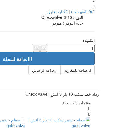
(0 التقييمات)
|
كتابة تعليق
النوع :
Checkvalve-3-10
حالة التوفر :
متوفر
الكمية:
اضافة للسلة
اضافة للمقارنة
إضافة لرغباتي
رداد خط سكب 10 بار 3 انش | Check valve
منتجات ذات صلة