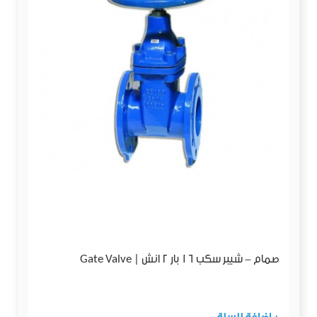
صمام - شيبر سكب 16 بار 2 انش | Gate Valve