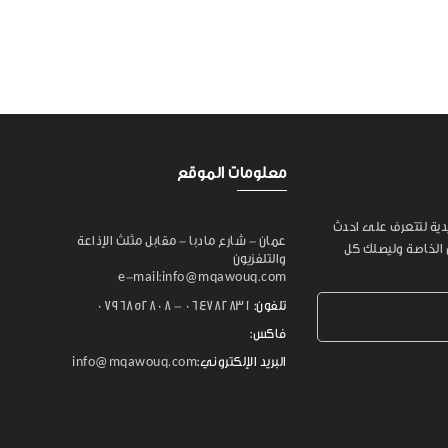
معلومات الموقع
يدية لتتعرف على احدث
عمان - شارع مادبا - مقابل مثلث الإذاعة
 الخاصة وليصلك كل
والتلفزيون
e-mail:info@mqawouq.com
تلفون:
064782831 - 0796852808
فاكس:
البريد الإلكتروني:
info@mqawouq.com