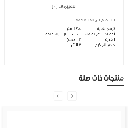
التقييمات (0)
تستخدم للمياه العادمة
ترفع لغاية
17.5 متر
أقصى كمية ماء
900 لتر بالدقيقة
القدرة
3 حصان
حجم المخرج
3 انش
منتجات ذات صلة