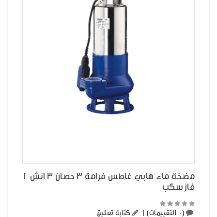
مضخة ماء هابي غاطس فرامة 3 حصان 3 انش 1
فاز سكب
(0 التقييمات)
|
كتابة تعليق