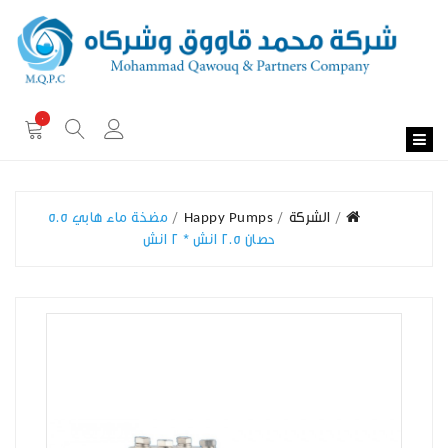
0
الشركة
Happy Pumps
مضخة ماء هابي 5.5
حصان 2.5 انش * 2 انش