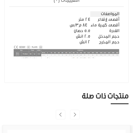
التقييمات (0)
المواصفات
أقصى إرتفاع
24 متر
أقصى كمية ماء
84 م3/س
القدرة
5.5 حصان
حجم المدخل
2.5 انش
حجم المخرج
2 انش
منتجات ذات صلة