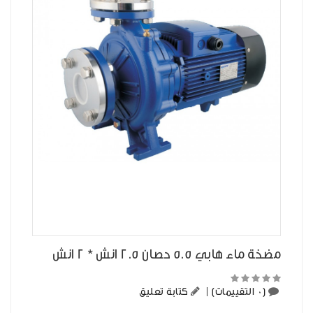
مضخة ماء هابي 5.5 حصان 2.5 انش * 2 انش
(0 التقييمات)
|
كتابة تعليق