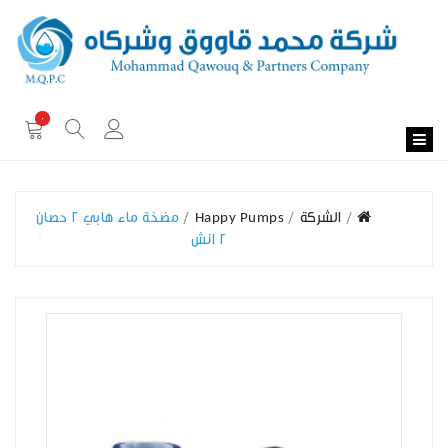
0
الشركة
Happy Pumps
مضخة ماء هابي 2 حصان
2 انش