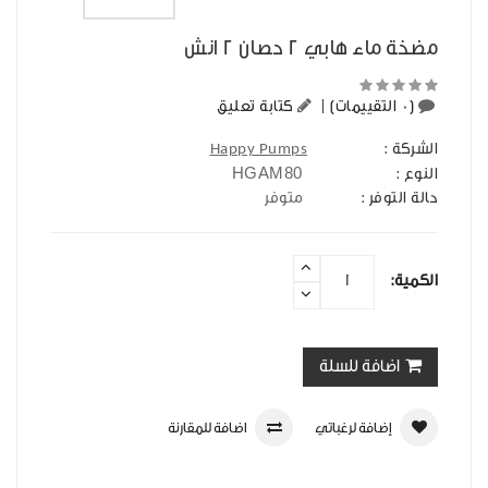
مضخة ماء هابي 2 حصان 2 انش
(0 التقييمات)
|
كتابة تعليق
الشركة :
Happy Pumps
HGAM80
النوع :
حالة التوفر :
متوفر
الكمية:
اضافة للسلة
إضافة لرغباتي
اضافة للمقارنة