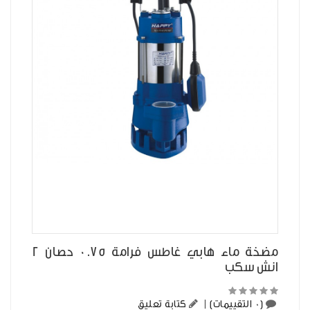
مضخة ماء هابي غاطس فرامة 0.75 حصان 2
انش سكب
(0 التقييمات)
|
كتابة تعليق