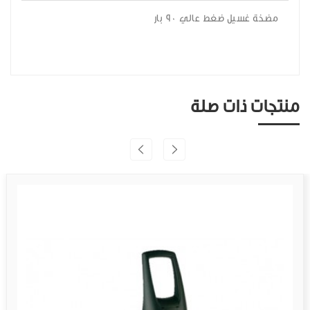
مضخة غسيل ضغط عالي 90 بار
منتجات ذات صلة