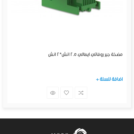
مضخة جير روفاتي ايطالي 2.5 انش*2 انش
+ اضافة للسلة