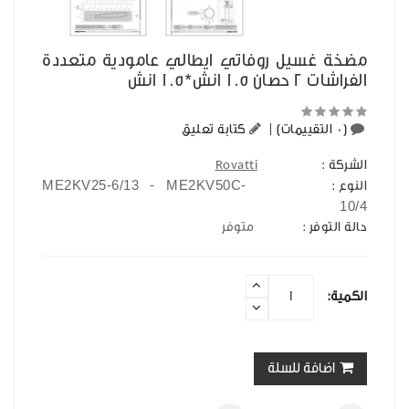
مضخة غسيل روفاتي ايطالي عامودية متعددة
الفراشات 2 حصان 1.5 انش*1.5 انش
(0 التقييمات)
|
كتابة تعليق
الشركة :
Rovatti
ME2KV25-6/13 - ME2KV50C-
النوع :
10/4
حالة التوفر :
متوفر
الكمية:
اضافة للسلة