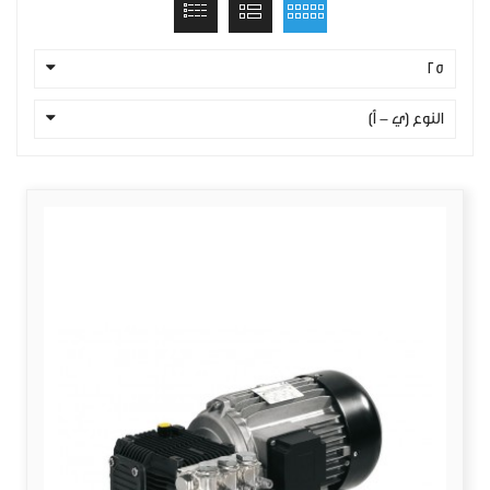
25
النوع (ي - أ)