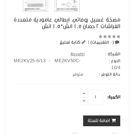
مضخة غسيل روفاتي ايطالي عامودية متعددة
الفراشات 2 حصان 1.5 انش*1.5 انش
(0 التقييمات)
|
كتابة تعليق
الشركة :
Rovatti
ME2KV25-6/13 - ME2KV50C-
النوع :
10/4
حالة التوفر :
متوفر
الكمية:
اضافة للسلة