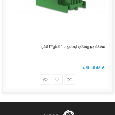
مضخة جير روفاتي ايطالي 2.5 انش*2 انش
+ اضافة للسلة