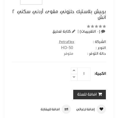
بربيش بلاستيك حلزوني مقوى أردني سكني 2
انش
(0 التقييمات)
|
كتابة تعليق
الشركة :
Petraflex
HD-50
النوع :
حالة التوفر :
متوفر
الكمية:
اضافة للسلة
إضافة لرغباتي
اضافة للمقارنة