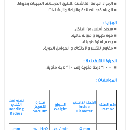
■ المواد الجافة الكاشطة ،الطين، الخرسانة، الحبيبات وغيرها.
■ المياه في الصناعة والزراعة والإنشاءات.
المـزايـا :
■ سطح أملس من الداخل.
■ قوة كبيرة و مرونة عالية.
■ يخدم لفترة طويلة.
■ مقاوم للكسر والاحتكاك و العوامل الجوية.
الحـرارة التشغيـليـة :
■ - °10 درجة مئوية إلى 60° درجة مئوية.
المواصفـات :
نـصف قطـر
القـطـر الداخـلي
قـــدرة
رقم الصنف
الـــــوزن
الثـنــي
Inside
التـفريـغ
Bending
Weight
Part no.
Vacuum
Diameter
Radius
mm.
m. H
O
gr. / mtr.
Ø mm.
2