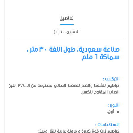
تفاصيل
التقييمات (0)
صناعة سعودية، طول اللفة 30 متر ،
سماكة 6 ملم
التركـيـب :
الصلب المقاوم للكسر.
اللـون :
■ أزرق.
الاستخدامـات :
خراطيم ذات قوة كبيرة و مرونة عالية لنقل وضخ: