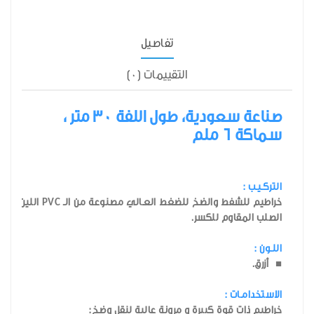
تفاصيل
التقييمات (0)
صناعة سعودية، طول اللفة 30 متر ،
سماكة 6 ملم
التركـيـب :
الصلب المقاوم للكسر.
اللـون :
■ أزرق.
الاستخدامـات :
خراطيم ذات قوة كبيرة و مرونة عالية لنقل وضخ: