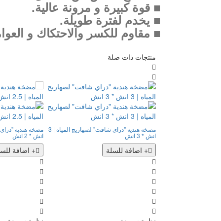
■ قوة كبيرة و مرونة عالية.
■ يخدم لفترة طويلة.
■ مقاوم للكسر والاحتكاك و العوام
منتجات ذات صلة
مضخة هندية "دراي شافت" لصهاريج المياه | 3
انش * 3 انش
انش * 2 انش
+ اضافة للسلة
+ اضافة للسل
نظرة سريعة
نظرة سريعة