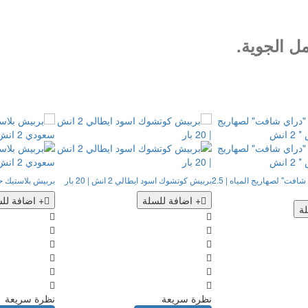
ل الجوية.
مضخة هندية "دراي شافت" لصهاريج المياه | 2.5
بربيش كوتشوك اسود ايطالي 2 انش | 20 بار
بربيش بلاستيك حل
+ اضافة للسلة
+ اضافة لل
ة
نظرة سريعة
نظرة سريعة