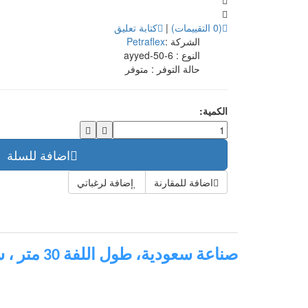
(0 التقييمات)
|
كتابة تعليق
الشركة :
Petraflex
النوع :
ayyed-50-6
حالة التوفر :
متوفر
الكمية:
اضافة للسلة
اضافة للمقارنة
إضافة لرغباتي
صناعة سعودية، طول اللفة 30 متر ، سماكة 6 ملم