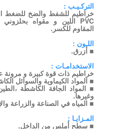
التركـيـب :
خراطيم للشفط والضخ للضغط الع
المقاوم للكسر.
اللـون :
■ أزرق.
الاستخدامـات :
خراطيم ذات قوة كبيرة و مرونة ع
■ المواد الكيماوية والسوائل الكا
■ المواد الجافة الكاشطة ،الطين
وغيرها.
■ المياه في الصناعة والزراعة وال
المـزايـا :
■ سطح أملس من الداخل.