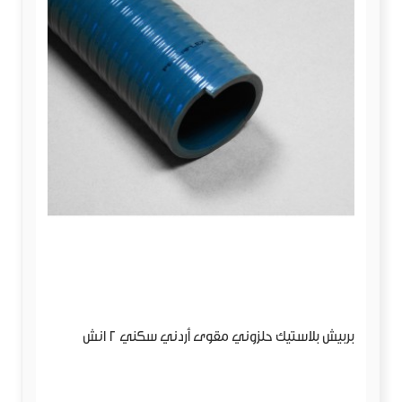
بربيش بلاستيك حلزوني مقوى أردني سكني 2 انش