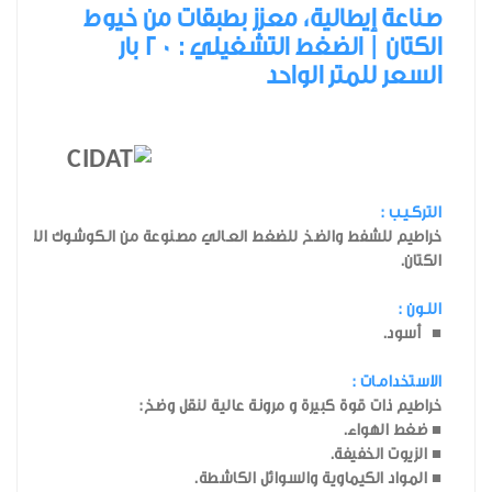
صناعة إيطالية، معزز بطبقات من خيوط
الكتان | الضغط التشغيلي : 20 بار
السعر للمتر الواحد
التركـيـب :
خراطيم للشفط والضخ للضغط العـالي مصنوعة من الـكوشوك اللين و 
الكتان.
اللـون :
■ أسود.
الاستخدامـات :
خراطيم ذات قوة كبيرة و مرونة عالية لنقل وضخ:
■ ضغط الهواء.
■ الزيوت الخفيفة.
■ المواد الكيماوية والسوائل الكاشطة.