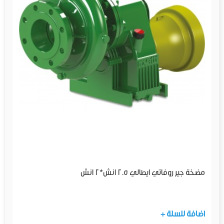
مضخة جير روفاتي ايطالي 2.5 انش*2 انش
+ اضافة للسلة