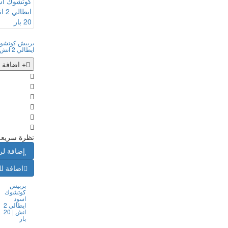
بربيش كوتشو
ايطالي 2 انش | 20 بار
+ اضافة 
نظرة سريعة
إضافة لر
اضافة لل
بربيش
كوتشوك
اسود
ايطالي 2
انش | 20
بار