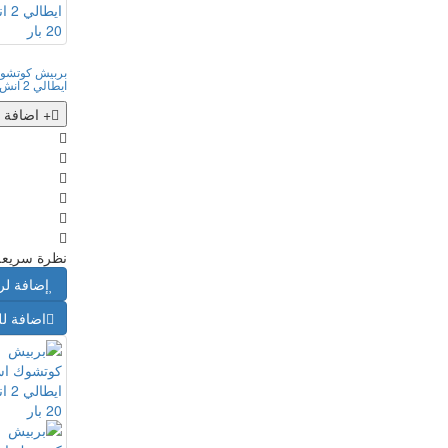
بربيش كوتشو
ايطالي 2 انش | 20 بار
+ اضافة 
نظرة سريعة
إضافة لر
اضافة لل