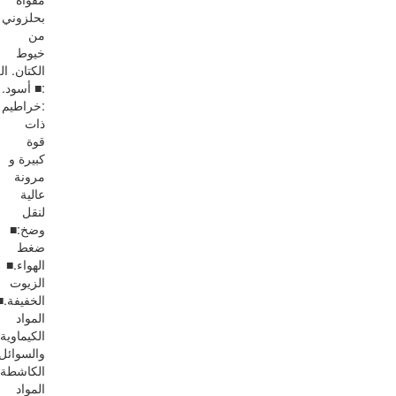
بحلزوني
من
خيوط
الكتان. ال
:■ أسود. 
:خراطيم
ذات
قوة
كبيرة و
مرونة
عالية
لنقل
وضخ:■
ضغط
الهواء.■
الزيوت
الخفيفة.■
المواد
الكيماوية
والسوائل
الكاشطة.
المواد