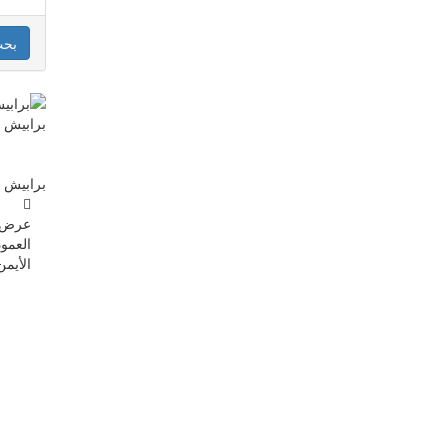
بح
برابيش 
برابيش 
عرض
العمود
الأيمن