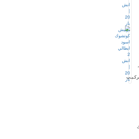
تركـيـب