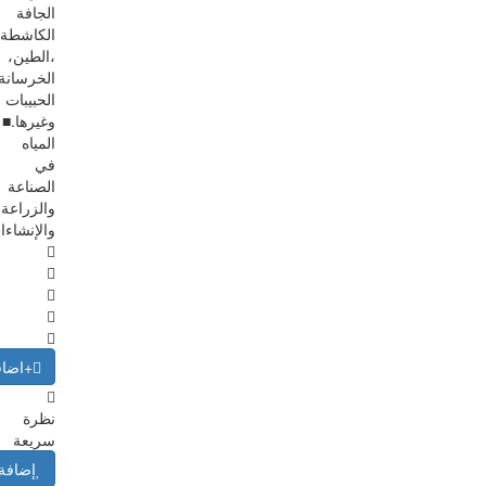
الجافة
الكاشطة
،الطين،
الخرسانة
الحبيبات
وغيرها.■
المياه
في
الصناعة
والزراعة
والإنشاءا
+اضاف
نظرة
سريعة
إضافة 