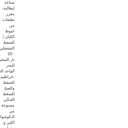
صناعة
إيطالية،
معزز
بطبقات
من
خيوط
الكتان |
الضغط
التشغيلي
: 20
بار السعر
للمتر
الواحد ال
:خراطيم
للشفط
والضخ
للضغط
العـالي
مصنوعة
من
الـكوشوك
اللين و
مقواه