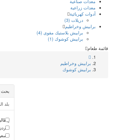
معدات صناعية
معدات زراعية
أدوات كهربائية
دريلات (3)
برابيش وخراطيم
برابيش بلاستيك مقوى (4)
برابيش كوشوك (1)
قائمة طعام
برابيش وخراطيم
برابيش كوشوك
بحث 
بلد ال
إيطاليا 
الاردن 
السعود