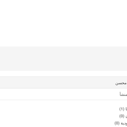
محسن
منشأ
(1)
(0)
ية (0)