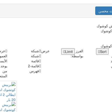
ث محسن
كوشوك
كوشوك
الفرز
عرض:
شبكة
عر
Limit
Sort
بواسطة:
شبكة
العمو
قائمة
الأيس
قائمة-2
فهرس
من
المنت