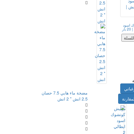
ك اسود
للسلة
غباتي
مضخة ماء هابي 7.5 حصان
2.5 انش * 2 انش
مقارنة