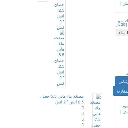
ك اسود
للسلة
غباتي
مقارنة
مضخة ماء هابي 5.5 حصان
2.5 انش * 2 انش