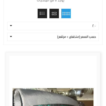
يوجد 5 من المنتجات
20
حسب السعر (منخفض > مرتفع)