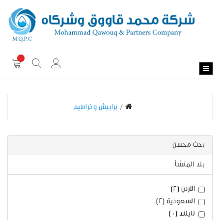
0
برابيش وخراطيم
بحث محسن
بلد المنشأ
الاردن (2)
السعودية (2)
تايلند (0)