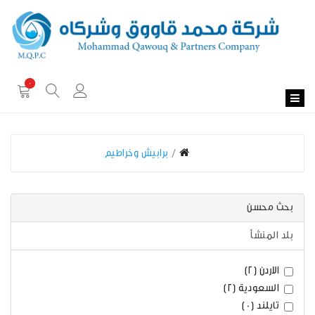
0
برابيش وخراطيم
بحث محسن
بلد المنشأ
الاردن (2)
السعودية (2)
تايلند (0)