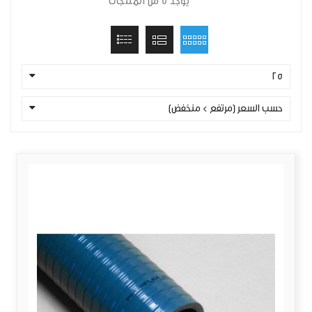
يوجد 5 من المنتجات
25
حسب السعر (مرتفع > منخفض)