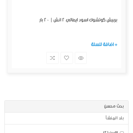
بربيش كوتشوك اسود ايطالي 2 انش | 20 بار
+ اضافة للسلة
بحث محسن
بلد المنشأ
الاردن (2)