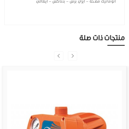
اتوماتيك مضخة - ايزي برس - بنتاكس - ايطالي
منتجات ذات صلة