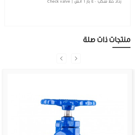
رداد خط سكب 40 بار 6 انش | Check valve
منتجات ذات صلة