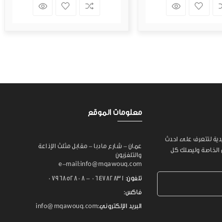
معلومات الموقع
يدية لتتعرف على احدث
عمان - شارع مادبا - مقابل مثلث الإذاعة
 الخاصة وليصلك كل
والتلفزيون
e-mail:info@mqawouq.com
تلفون:
064782831 - 0796852808
فاكس:
البريد الإلكتروني:
info@mqawouq.com