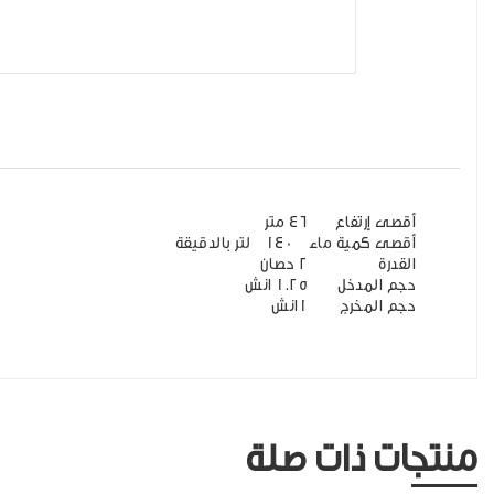
أقصى إرتفاع
46 متر
أقصى كمية ماء
140 لتر بالدقيقة
القدرة
2 حصان
حجم المدخل
1.25 انش
حجم المخرج
1انش
منتجات ذات صلة