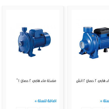
2 حصان 2 انش
مضخة ماء هابي 2 حصان 1"
لسلة
+ اضافة للسلة