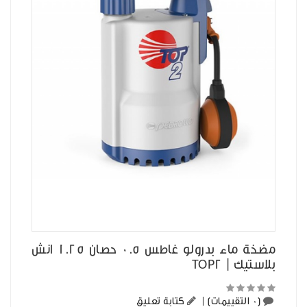
مضخة ماء بدرولو غاطس 0.5 حصان 1.25 انش
بلاستيك | TOP2
(0 التقييمات)
|
كتابة تعليق