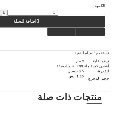
الكمية:
اضافة للسلة
اضافة للمقارنة
إضافة لرغباتي
تستخدم للمياه النقية
ترفع لغاية
9 متر
أقصى كمية ماء
200 لتر بالدقيقة
القدرة
0.5 حصان
1.25 انش
حجم المخرج
منتجات ذات صلة