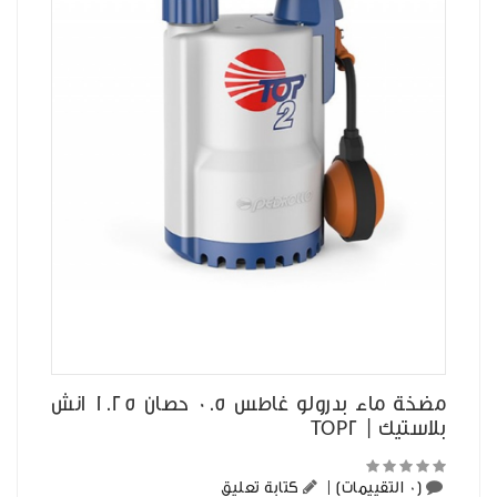
مضخة ماء بدرولو غاطس 0.5 حصان 1.25 انش
بلاستيك | TOP2
(0 التقييمات)
|
كتابة تعليق