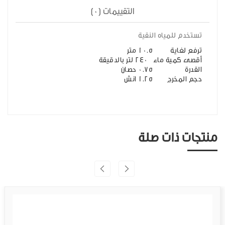
التقييمات (0)
تستخدم للمياه النقية
ترفع لغاية
10.5 متر
أقصى كمية ماء
240 لتر بالدقيقة
القدرة
0.75 حصان
حجم المخرج
1.25 انش
منتجات ذات صلة