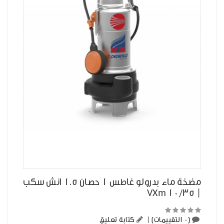
مضخة ماء بدرولو غاطس 1 حصان 1.5 انش سكب
| VXm 10/35
(0 التقييمات)
|
كتابة تعليق