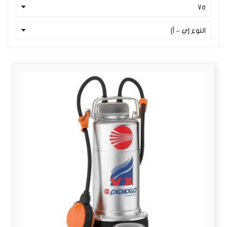
75
النوع (ي - أ)