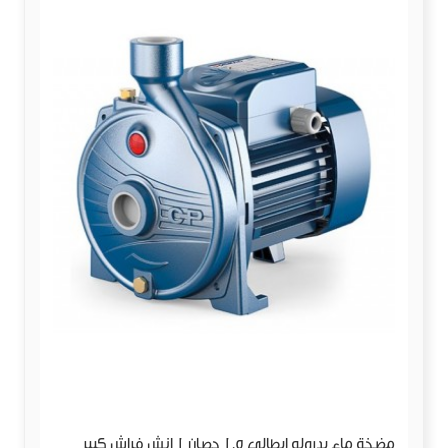
مضخة ماء بدرولو ايطالي 1.5 حصان 1 انش فراش كبير