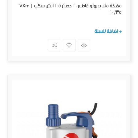
مضخة ماء بدرولو غاطس 1 حصان 1.5 انش سكب | VXm
10/35
+ اضافة للسلة