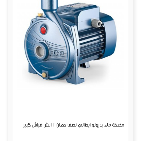
مضخة ماء بدرولو ايطالي نصف حصان 1 انش فراش كبير