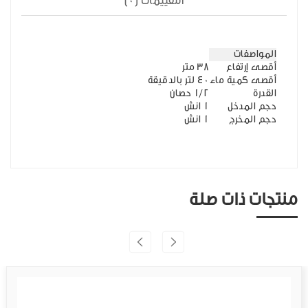
التقييمات (0)
المواصفات
أقصى إرتفاع
38 متر
أقصى كمية ماء
40 لتر بالدقيقة
القدرة
1/2 حصان
حجم المدخل
1 انش
حجم المخرج
1 انش
منتجات ذات صلة