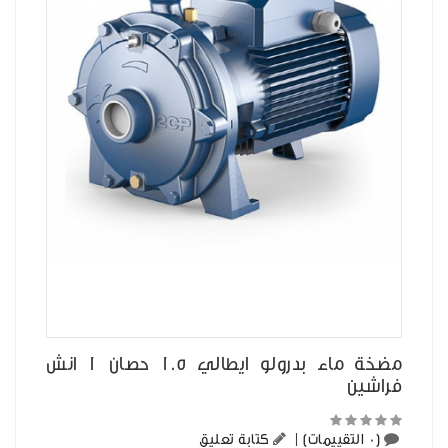
مضخة ماء بدرولو ايطالي 1.5 حصان 1 انش
فراشين
(0 التقييمات)
|
كتابة تعليق