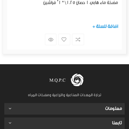
مضخة ماء هابي 1 حصان 1.25\ * 1" فراشين
+ اضافة للسلة
تجارة المعدات الصناعية والزراعية ومضخات المياه
معلومات
تابعنا