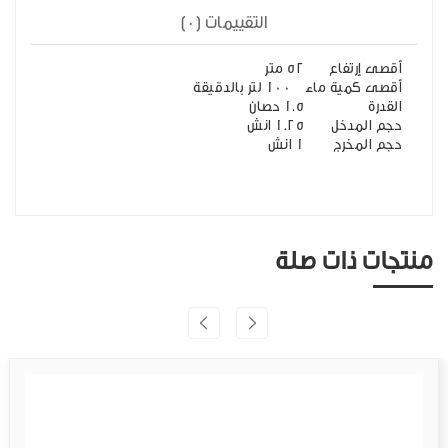
التقييمات (0)
أقصى إرتفاع
52 متر
أقصى كمية ماء
100 لتر بالدقيقة
القدرة
1.5 حصان
حجم المدخل
1.25 انش
حجم المخرج
1 انش
منتجات ذات صلة