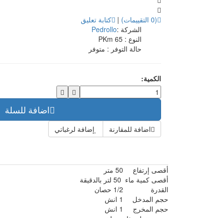
(0 التقييمات)
|
كتابة تعليق
الشركة :
Pedrollo
النوع :
PKm 65
حالة التوفر :
متوفر
الكمية:
اضافة للسلة
اضافة للمقارنة
إضافة لرغباتي
أقصى إرتفاع
50 متر
أقصى كمية ماء
50 لتر بالدقيقة
القدرة
1/2 حصان
حجم المدخل
1 انش
حجم المخرج
1 انش