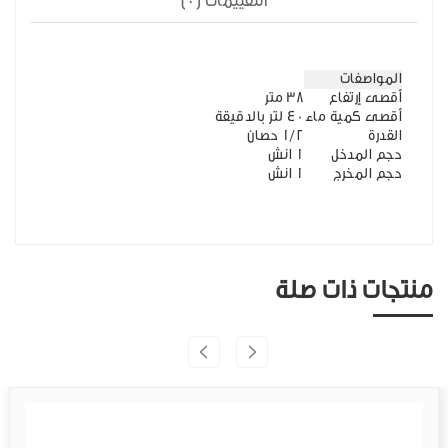
التقييمات (0)
المواصفات
أقصى إرتفاع
38 متر
أقصى كمية ماء
40 لتر بالدقيقة
القدرة
1/2 حصان
حجم المدخل
1 انش
حجم المخرج
1 انش
منتجات ذات صلة