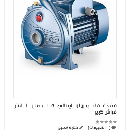
مضخة ماء بدرولو ايطالي 1.5 حصان 1 انش
فراش كبير
(0 التقييمات)
|
كتابة تعليق