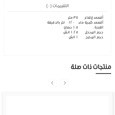
التقييمات (0)
أقصى إرتفاع
38 متر
أقصى كمية ماء
120 لتر بالدقيقة
القدرة
1.5 حصان
حجم المدخل
1.25 انش
حجم المخرج
1 انش
منتجات ذات صلة