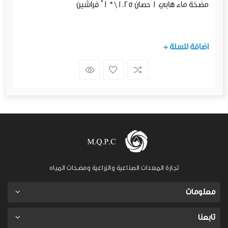
مضخة ماء هابي 1 حصان 1.25\ * 1" فراشين
+ اضافة للسلة
تجارة المعدات الصناعية والزراعية ومضخات المياه
معلومات
تابعنا