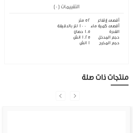
التقييمات (0)
أقصى إرتفاع
52 متر
أقصى كمية ماء
100 لتر بالدقيقة
القدرة
1.5 حصان
حجم المدخل
1.25 انش
حجم المخرج
1 انش
منتجات ذات صلة