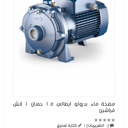
مضخة ماء بدرولو ايطالي 1.5 حصان 1 انش
فراشين
(0 التقييمات)
|
كتابة تعليق